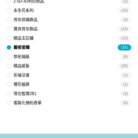
2.5D-3D列印商品
(2)
永生花系列
(10)
骨灰琉璃飾品
(4)
寶貝骨灰飾品
(33)
精品玉石罐
(10)
藝術瓷罐
(38)
祭祀福紙
(6)
精品紙紮
(35)
祈福法會
(1)
櫻花植葬
(1)
塔位暫厝(年)
(3)
客製化預約表單
(0)