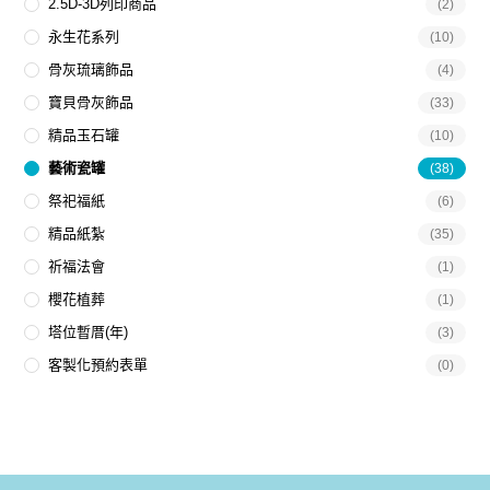
2.5D-3D列印商品
(2)
永生花系列
(10)
骨灰琉璃飾品
(4)
寶貝骨灰飾品
(33)
精品玉石罐
(10)
藝術瓷罐
(38)
祭祀福紙
(6)
精品紙紮
(35)
祈福法會
(1)
櫻花植葬
(1)
塔位暫厝(年)
(3)
客製化預約表單
(0)