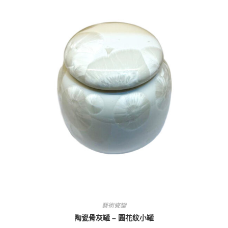
藝術瓷罐
陶瓷骨灰罐 – 圓花紋小罐