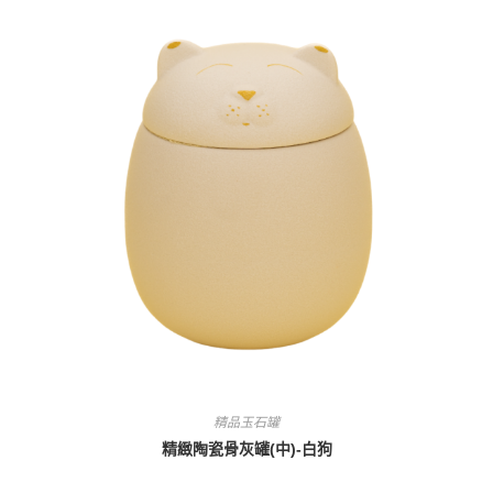
精品玉石罐
精緻陶瓷骨灰罐(中)-白狗