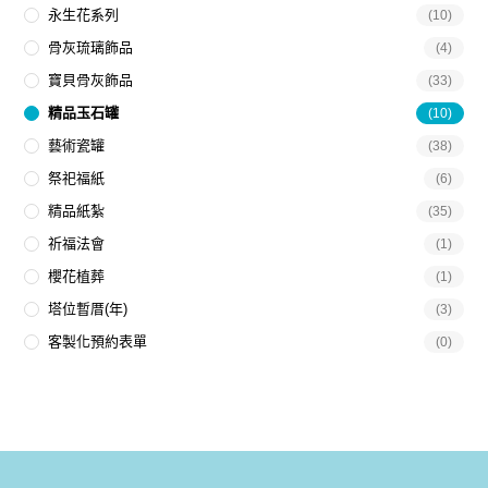
永生花系列
(10)
骨灰琉璃飾品
(4)
寶貝骨灰飾品
(33)
精品玉石罐
(10)
藝術瓷罐
(38)
祭祀福紙
(6)
精品紙紮
(35)
祈福法會
(1)
櫻花植葬
(1)
塔位暫厝(年)
(3)
客製化預約表單
(0)