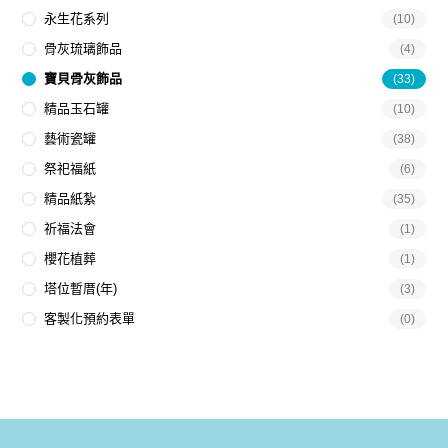
永生花系列
(10)
骨灰琉璃飾品
(4)
寶貝骨灰飾品
(33)
精品玉石罐
(10)
藝術瓷罐
(38)
祭祀福紙
(6)
精品紙紮
(35)
祈福法會
(1)
櫻花植葬
(1)
塔位暫厝(年)
(3)
客製化預約表單
(0)