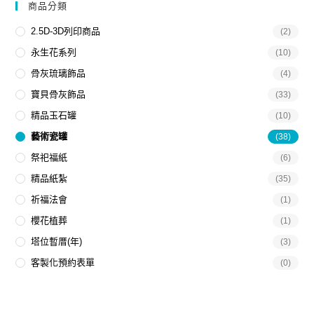
商品分類
2.5D-3D列印商品
(2)
永生花系列
(10)
骨灰琉璃飾品
(4)
寶貝骨灰飾品
(33)
精品玉石罐
(10)
藝術瓷罐
(38)
祭祀福紙
(6)
精品紙紮
(35)
祈福法會
(1)
櫻花植葬
(1)
塔位暫厝(年)
(3)
客製化預約表單
(0)