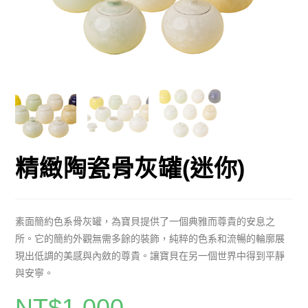
精緻陶瓷骨灰罐(迷你)
素面簡約色系骨灰罐，為寶貝提供了一個典雅而尊貴的安息之
所。它的簡約外觀無需多餘的裝飾，純粹的色系和流暢的輪廓展
現出低調的美感與內斂的尊貴。讓寶貝在另一個世界中得到平靜
與安寧。
NT$
1,000