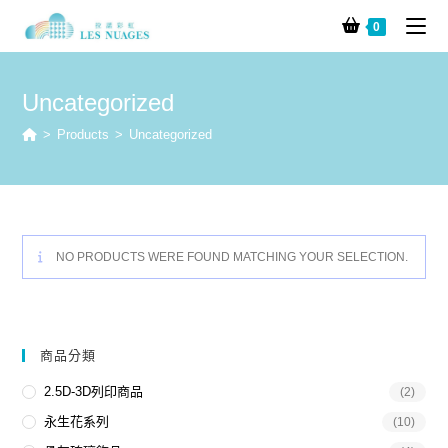
0
Uncategorized
>
Products
>
Uncategorized
NO PRODUCTS WERE FOUND MATCHING YOUR SELECTION.
商品分類
2.5D-3D列印商品
(2)
永生花系列
(10)