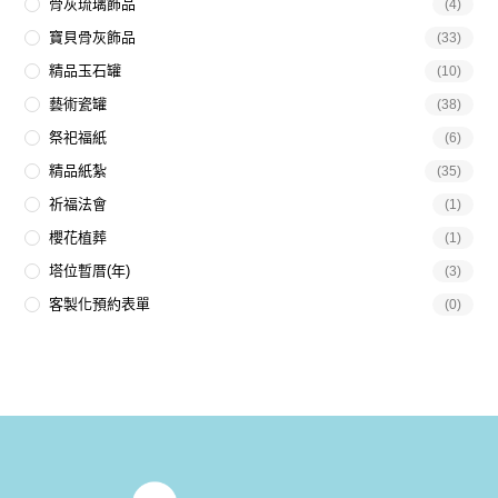
骨灰琉璃飾品
(4)
寶貝骨灰飾品
(33)
精品玉石罐
(10)
藝術瓷罐
(38)
祭祀福紙
(6)
精品紙紮
(35)
祈福法會
(1)
櫻花植葬
(1)
塔位暫厝(年)
(3)
客製化預約表單
(0)