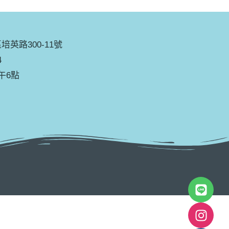
英路300-11號
4
午6點