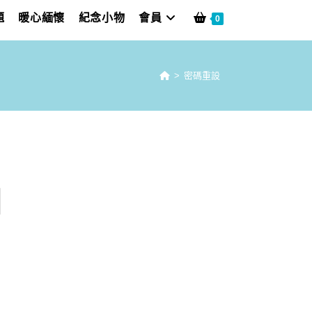
題
暖心緬懷
紀念小物
會員
0
>
密碼重設