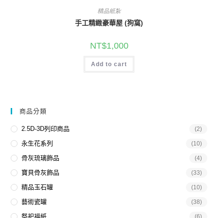
精品紙紮
手工精緻豪華屋 (狗窩)
NT$
1,000
Add to cart
商品分類
2.5D-3D列印商品
(2)
永生花系列
(10)
骨灰琉璃飾品
(4)
寶貝骨灰飾品
(33)
精品玉石罐
(10)
藝術瓷罐
(38)
祭祀福紙
(6)