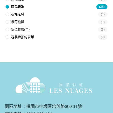
精品紙紮
(35)
祈福法會
(1)
櫻花植葬
(1)
塔位暫厝(年)
(3)
客製化預約表單
(0)
園區地址：桃園市中壢區培英路300-11號