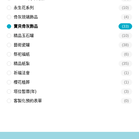
永生花系列
(10)
骨灰琉璃飾品
(4)
寶貝骨灰飾品
(33)
精品玉石罐
(10)
藝術瓷罐
(38)
祭祀福紙
(6)
精品紙紮
(35)
祈福法會
(1)
櫻花植葬
(1)
塔位暫厝(年)
(3)
客製化預約表單
(0)