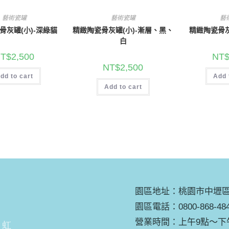
藝術瓷罐
藝術瓷罐
藝
骨灰罐(小)-深綠貓
精緻陶瓷骨灰罐(小)-漸層、黑、
精緻陶瓷骨灰
白
T$
2,500
NT
NT$
2,500
dd to cart
Add 
Add to cart
園區地址：桃園市中壢區培
園區電話：0800-868-48
營業時間：上午9點～下