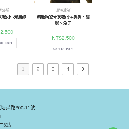
術瓷罐
藝術瓷罐
罐(小)-漸層綠
精緻陶瓷骨灰罐(小)-狗狗、貓
咪、兔子
$
2,500
NT$
2,500
to cart
Add to cart
1
2
3
4
英路300-11號
4
午6點