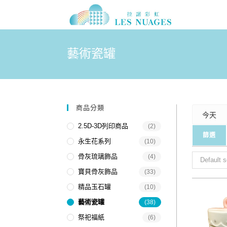
藝術瓷罐
商品分類
2.5D-3D列印商品
(2)
永生花系列
(10)
骨灰琉璃飾品
(4)
Default s
寶貝骨灰飾品
(33)
精品玉石罐
(10)
藝術瓷罐
(38)
祭祀福紙
(6)