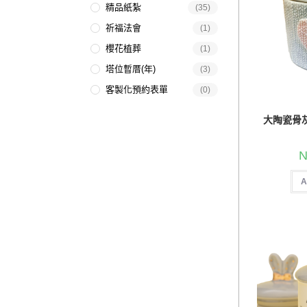
精品紙紮
(35)
祈福法會
(1)
櫻花植葬
(1)
塔位暫厝(年)
(3)
客製化預約表單
(0)
大陶瓷骨灰
N
A