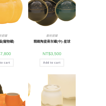
術瓷罐
藝術瓷罐
瑙(寵物罐)
精緻陶瓷骨灰罐(中)-星球
$
7,800
NT$
3,500
to cart
Add to cart