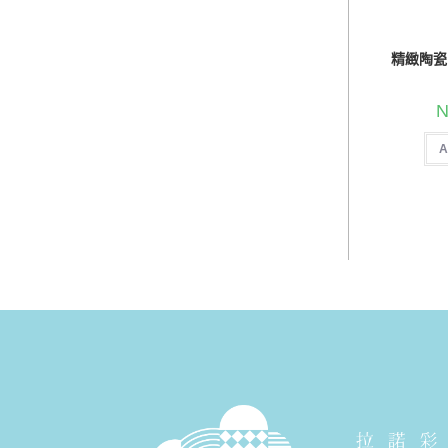
精緻陶瓷
N
A