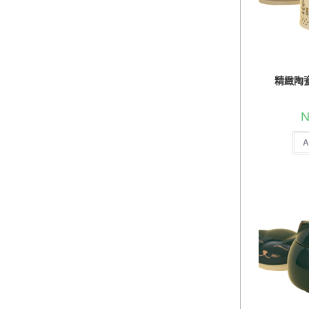
精緻陶瓷
N
A