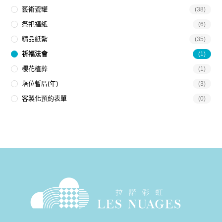
藝術瓷罐
(38)
祭祀福紙
(6)
精品紙紮
(35)
祈福法會
(1)
櫻花植葬
(1)
塔位暫厝(年)
(3)
客製化預約表單
(0)