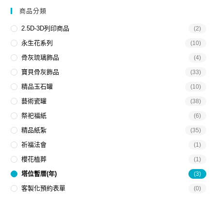
商品分類
2.5D-3D列印商品
(2)
永生花系列
(10)
骨灰琉璃飾品
(4)
寶貝骨灰飾品
(33)
精品玉石罐
(10)
藝術瓷罐
(38)
祭祀福紙
(6)
精品紙紮
(35)
祈福法會
(1)
櫻花植葬
(1)
塔位暫厝(年)
(3)
客製化預約表單
(0)