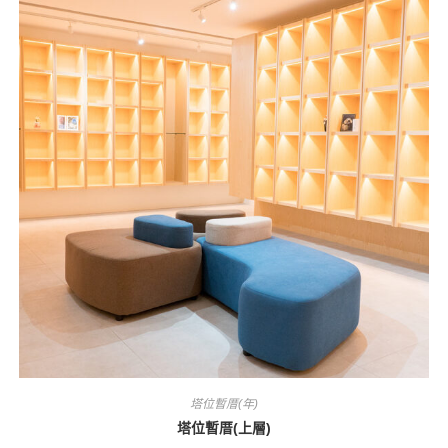
塔位暫厝(年)
塔位暫厝(上層)