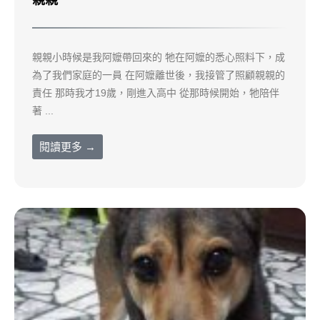
親親
親親小時候是我阿嬤帶回來的 牠在阿嬤的悉心照料下，成
為了我們家庭的一員 在阿嬤離世後，我接管了照顧親親的
責任 那時我才19歲，剛進入高中 從那時候開始，牠陪伴
著 ...
閱讀更多 →